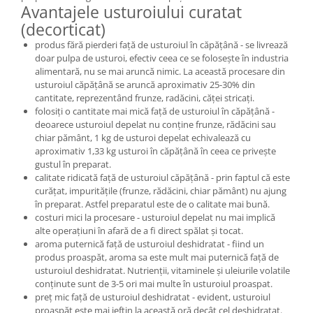
Avantajele usturoiului curatat
(decorticat)
produs fără pierderi față de usturoiul în căpățână - se livrează
doar pulpa de usturoi, efectiv ceea ce se folosește în industria
alimentară, nu se mai aruncă nimic. La această procesare din
usturoiul căpățână se aruncă aproximativ 25-30% din
cantitate, reprezentând frunze, radăcini, căței stricați.
folosiți o cantitate mai mică față de usturoiul în căpățână -
deoarece usturoiul depelat nu conține frunze, rădăcini sau
chiar pământ, 1 kg de usturoi depelat echivalează cu
aproximativ 1,33 kg usturoi în căpățână în ceea ce privește
gustul în preparat.
calitate ridicată față de usturoiul căpățână - prin faptul că este
curățat, impuritățile (frunze, rădăcini, chiar pământ) nu ajung
în preparat. Astfel preparatul este de o calitate mai bună.
costuri mici la procesare - usturoiul depelat nu mai implică
alte operațiuni în afară de a fi direct spălat și tocat.
aroma puternică față de usturoiul deshidratat - fiind un
produs proaspăt, aroma sa este mult mai puternică față de
usturoiul deshidratat. Nutrienții, vitaminele și uleiurile volatile
conținute sunt de 3-5 ori mai multe în usturoiul proaspat.
preț mic față de usturoiul deshidratat - evident, usturoiul
proaspăt este mai ieftin la această oră decât cel deshidratat.