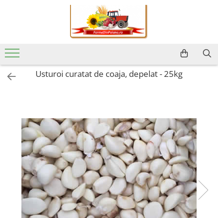
Usturoi curatat de coaja, depelat - 25kg