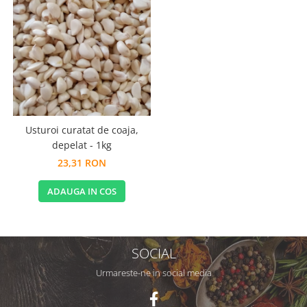
Usturoi curatat de coaja,
depelat - 1kg
23,31 RON
ADAUGA IN COS
SOCIAL
Urmareste-ne in social media