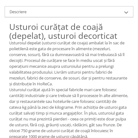
Descriere
Usturoi curățat de coajă
(depelat), usturoi decorticat
Usturoiul depelat (usturoi curățat de coaja) ambalat la în sac de
polietilenă este gata de procesare în alimente (mezeluri,
conserve, sosuri), fără ca dumneavoastră să mai trebuiască să îl
decojiți. Procesul de curățare se face în mediu uscat și fără
operațiuni mecanice asupra usturoiului pentru a prelungi
valabilitatea produsului. Livrăm usturoi pentru fabrici de
mezeluri, fabrici de conserve, de sosuri, dar și pentru restaurante
și distribuție în HoReCa.
Usturoiul curățat ajută în special fabricile mari care folosesc
cantități industriale și care trebuie să îl proceseze în alte alimente,
dar și restaurantele sau hotelurile care folosesc cantități de
cateva kg până la zeci de kilograme. Prin achiziția de usturoi gata
curățat salvați timp și munca angajaților. În plus, usturoiul gata
curățat nu mai prezintă pierderi - ceea ce primiți este doar pulpa
de usturoi, fără coji, grăunți uscați, rădăcini, gât sau frunze. De
obicei 750 grame de usturoi curățat de coajă înlocuiesc în
preparate 1000 grame de usturoi căpățână.